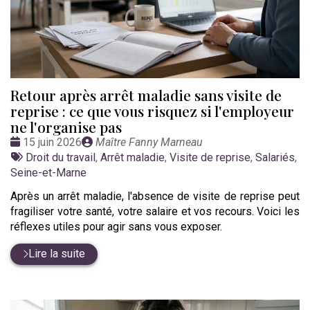
Retour après arrêt maladie sans visite de
reprise : ce que vous risquez si l'employeur
ne l'organise pas
Date
Publié
15 juin 2026
Maître Fanny Marneau
:
Tags
par
Droit du travail
,
Arrêt maladie
,
Visite de reprise
,
Salariés
,
:
Seine-et-Marne
Après un arrêt maladie, l'absence de visite de reprise peut
fragiliser votre santé, votre salaire et vos recours. Voici les
réflexes utiles pour agir sans vous exposer.
Lire la suite