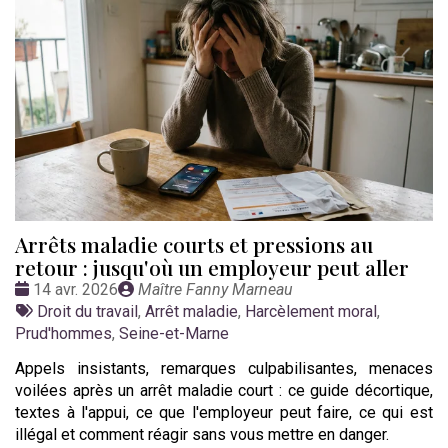
Arrêts maladie courts et pressions au
retour : jusqu'où un employeur peut aller
Date
Publié
14 avr. 2026
Maître Fanny Marneau
:
Tags
par
Droit du travail
,
Arrêt maladie
,
Harcèlement moral
,
:
Prud'hommes
,
Seine-et-Marne
Appels insistants, remarques culpabilisantes, menaces
voilées après un arrêt maladie court : ce guide décortique,
textes à l'appui, ce que l'employeur peut faire, ce qui est
illégal et comment réagir sans vous mettre en danger.