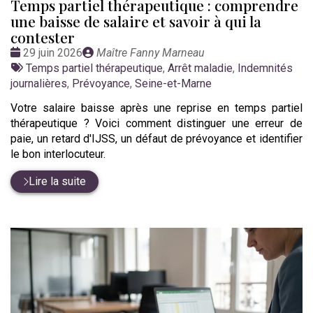
Temps partiel thérapeutique : comprendre
une baisse de salaire et savoir à qui la
contester
Date
Publié
29 juin 2026
Maître Fanny Marneau
:
Tags
par
Temps partiel thérapeutique
,
Arrêt maladie
,
Indemnités
:
journalières
,
Prévoyance
,
Seine-et-Marne
Votre salaire baisse après une reprise en temps partiel
thérapeutique ? Voici comment distinguer une erreur de
paie, un retard d'IJSS, un défaut de prévoyance et identifier
le bon interlocuteur.
Lire la suite