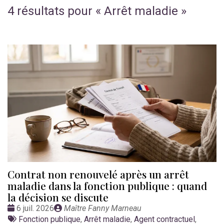
4 résultats pour «
Arrêt maladie
»
Contrat non renouvelé après un arrêt
maladie dans la fonction publique : quand
la décision se discute
Date
Publié
6 juil. 2026
Maître Fanny Marneau
:
Tags
par
Fonction publique
,
Arrêt maladie
,
Agent contractuel
,