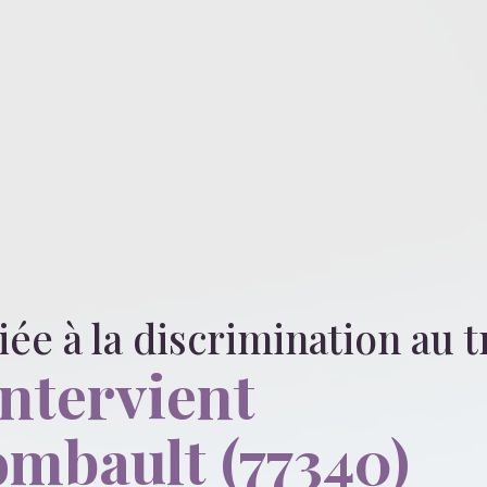
liée
à la discrimination au t
intervient
ombault (77340)