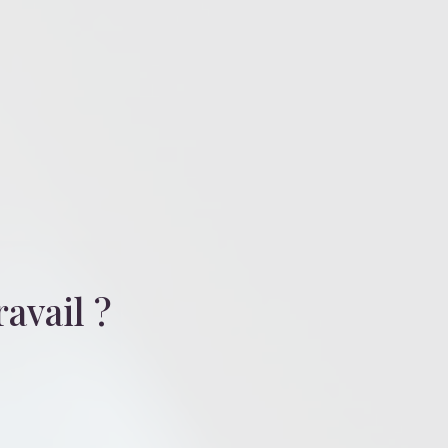
ravail
?