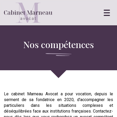
Toggl
navig
Nos compétences
Le cabinet Marneau Avocat a pour vocation, depuis le
serment de sa fondatrice en 2020, d'accompagner les
particuliers dans les situations complexes et
déséquilibrées face aux institutions françaises. Contactez-
nous dès lors que vous recherchez un avocat compétent