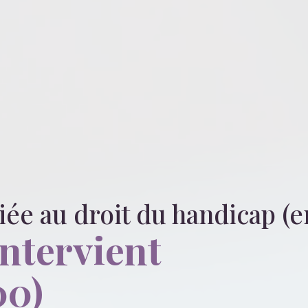
liée
au droit du handicap (e
intervient
00)