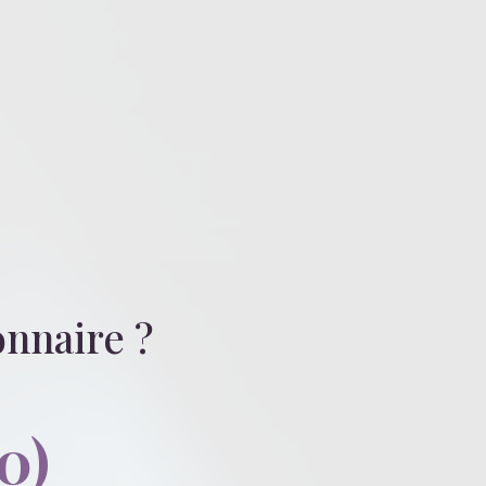
ionnaire
?
0)