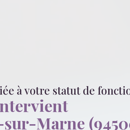
liée
à votre statut de fonct
intervient
-sur-Marne (9450