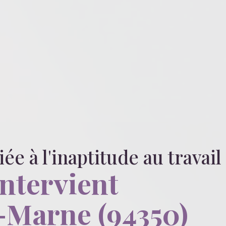
liée
à l'inaptitude au travail
intervient
r-Marne (94350)