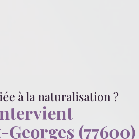
liée
à la naturalisation
?
intervient
t-Georges (77600)