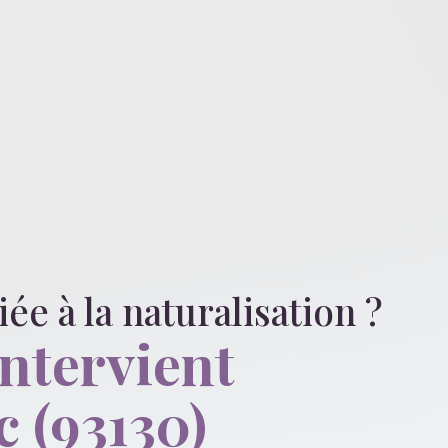
liée
à la naturalisation
?
intervient
c (93130)