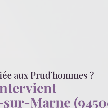
liée
aux Prud’hommes
?
intervient
-sur-Marne (9450