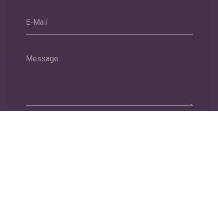
E-Mail
Message
Envoyer
Nous soutenons une économie responsable