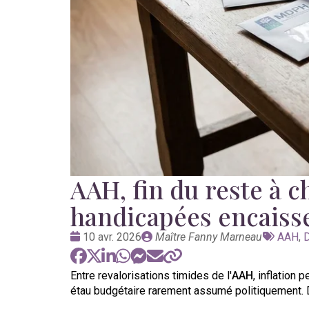
AAH, fin du reste à 
handicapées encaisse
Date
Publié
Tags
10 avr. 2026
Maître Fanny Marneau
AAH
,
D
:
par
:
Entre revalorisations timides de l'
AAH
, inflation
étau budgétaire rarement assumé politiquement. D