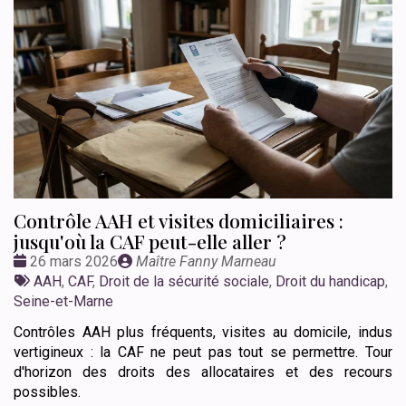
Contrôle AAH et visites domiciliaires :
jusqu'où la CAF peut-elle aller ?
Date
Publié
26 mars 2026
Maître Fanny Marneau
:
Tags
par
AAH
,
CAF
,
Droit de la sécurité sociale
,
Droit du handicap
,
:
Seine-et-Marne
Contrôles AAH plus fréquents, visites au domicile, indus
vertigineux : la CAF ne peut pas tout se permettre. Tour
d'horizon des droits des allocataires et des recours
possibles.