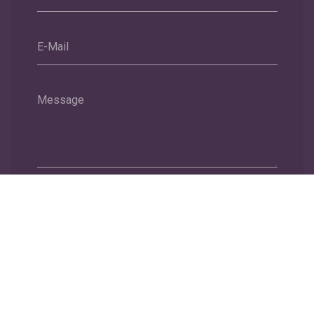
E-Mail
Message
Envoyer
Nous soutenons une économie responsable