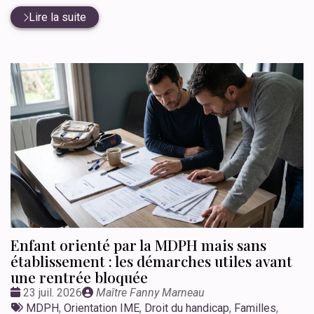
Lire la suite
Enfant orienté par la MDPH mais sans
établissement : les démarches utiles avant
une rentrée bloquée
Date
Publié
23 juil. 2026
Maître Fanny Marneau
:
Tags
par
MDPH
,
Orientation IME
,
Droit du handicap
,
Familles
,