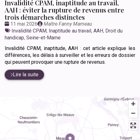
Invalidité CPAM, inaptitude au travail,
AAH : éviter la rupture de revenus entre
trois démarches distinctes
Date
Publié
11 mai 2026
Maître Fanny Marneau
:
Tags
par
Invalidité CPAM
,
Inaptitude au travail
,
AAH
,
Droit du
:
handicap
,
Seine-et-Marne
Invalidité CPAM, inaptitude, AAH : cet article explique les
différences, les délais à surveiller et les erreurs de dossier
qui peuvent provoquer une rupture de revenus.
Lire la suite