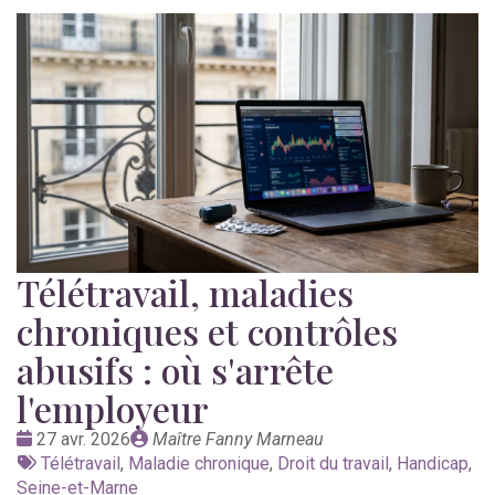
Télétravail, maladies
chroniques et contrôles
abusifs : où s'arrête
l'employeur
Date
Publié
27 avr. 2026
Maître Fanny Marneau
:
Tags
par
Télétravail
,
Maladie chronique
,
Droit du travail
,
Handicap
,
:
Seine-et-Marne