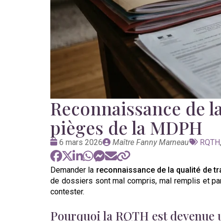
Reconnaissance de la 
pièges de la MDPH
Date
Publié
Tags
6 mars 2026
Maître Fanny Marneau
RQTH
:
par
:
Demander la
reconnaissance de la qualité de tr
de dossiers sont mal compris, mal remplis et par
contester.
Pourquoi la RQTH est devenue u