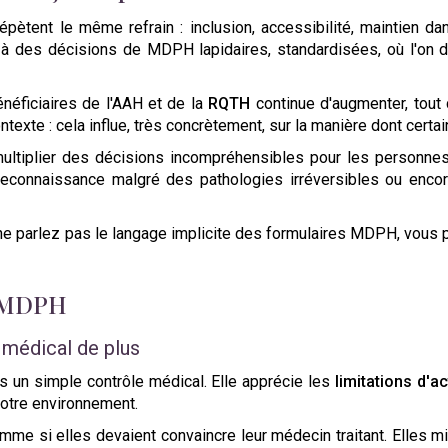
ètent le même refrain : inclusion, accessibilité, maintien dan
à des décisions de MDPH lapidaires, standardisées, où l'on de
néficiaires de l'AAH et de la
RQTH
continue d'augmenter, tout
ontexte : cela influe, très concrètement, sur la manière dont cert
multiplier des décisions incompréhensibles pour les personn
reconnaissance malgré des pathologies irréversibles ou enco
us ne parlez pas le langage implicite des formulaires MDPH, vous 
s MDPH
 médical de plus
s un simple contrôle médical. Elle apprécie les
limitations d'ac
votre environnement.
 si elles devaient convaincre leur médecin traitant. Elles minim