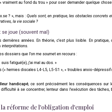
 « vraiment au fond du trou » pour oser demander quelque chose. Ré
x.se ? », mais :
Quels sont, en pratique, les obstacles concrets 
tives, la vie sociale ?
 se joue (souvent mal)
 dernières années. En théorie, c'est plus lisible. En pratique,
s interprétations.
es dossiers que l'on me soumet en recours :
uis fatigué(e), j'ai mal au dos. »
« hernies discales L4-L5, L5-S1 », « troubles anxio-dépressifs »)
lleur handicapé
, ce sont précisément les conséquences sur le 
difficulté à se concentrer, lenteur dans l'exécution des tâches
la réforme de l'obligation d'emploi