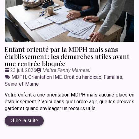
Enfant orienté par la MDPH mais sans
établissement : les démarches utiles avant
une rentrée bloquée
Date
Publié
23 juil. 2026
Maître Fanny Marneau
:
Tags
par
MDPH
,
Orientation IME
,
Droit du handicap
,
Familles
,
:
Seine-et-Marne
Votre enfant a une orientation MDPH mais aucune place en
établissement ? Voici dans quel ordre agir, quelles preuves
garder et quand envisager un recours utile.
Lire la suite