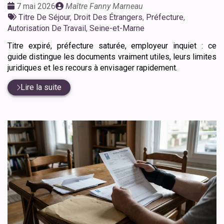
Date
Publié
7 mai 2026
Maître Fanny Marneau
:
Tags
par
Titre De Séjour
,
Droit Des Étrangers
,
Préfecture
,
:
Autorisation De Travail
,
Seine-et-Marne
Titre expiré, préfecture saturée, employeur inquiet : ce
guide distingue les documents vraiment utiles, leurs limites
juridiques et les recours à envisager rapidement.
Lire la suite