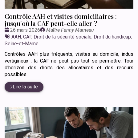
Contrôle AAH et visites domiciliaires :
jusqu'où la CAF peut-elle aller ?
Date
Publié
26 mars 2026
Maître Fanny Marneau
:
Tags
par
AAH
,
CAF
,
Droit de la sécurité sociale
,
Droit du handicap
,
:
Seine-et-Marne
Contrôles AAH plus fréquents, visites au domicile, indus
vertigineux : la CAF ne peut pas tout se permettre. Tour
d'horizon des droits des allocataires et des recours
possibles.
Lire la suite