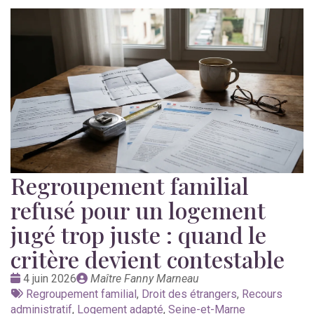
Regroupement familial
refusé pour un logement
jugé trop juste : quand le
critère devient contestable
Date
Publié
4 juin 2026
Maître Fanny Marneau
:
Tags
par
Regroupement familial
,
Droit des étrangers
,
Recours
:
administratif
,
Logement adapté
,
Seine-et-Marne