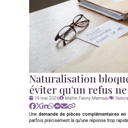
Naturalisation bloq
éviter qu'un refus ne
Date
Publié
Tags
19 mai 2026
Maître Fanny Marneau
Natura
:
par
:
Une
demande de pièces complémentaires en n
parfois précisément là qu'une réponse trop rapide,