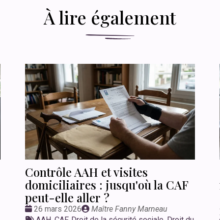
À lire également
Contrôle AAH et visites
domiciliaires : jusqu'où la CAF
peut-elle aller ?
Date
Publié
26 mars 2026
Maître Fanny Marneau
:
Tags
par
AAH
,
CAF
,
Droit de la sécurité sociale
,
Droit du