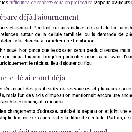
r les
difficultés de rendez-vous en préfecture
rappelle d'ailleurs
épare déjà l'ajournement
urs clairement. Pourtant, certains indices doivent alerter : un
relances autour de la cellule familiale, ou la demande de pi
léter ; elle cherche à
trancher une hésitation
.
 risqué. Non parce que le dossier serait perdu d'avance, mais 
 que nous faisons lorsqu'un particulier nous saisit avant l'envo
uridiquement le récit
au lieu d'ajouter du flou.
e le délai court déjà
r réclamant des justificatifs de ressources et plusieurs docume
sés, mais l'un des avis d'imposition mentionnait encore une ancie
'ensemble commençait à raconter.
 les changements d'adresse, précisé la séparation et joint une ex
lié les annexes sans traiter la difficulté centrale. Parfois, ce n
 peut éviter un recours plus lourd