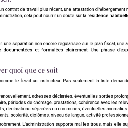
un contrat de travail plus récent, une attestation d'hébergement
inistration, cela peut nourrir un doute sur la
résidence habituell
r, une séparation non encore régularisée sur le plan fiscal, une
re
documentées et formulées clairement
. Une phrase d'exp
yer quoi que ce soit
 comme le ferait un instructeur. Pas seulement la liste deman
 renouvellement, adresses déclarées, éventuelles sorties prolon
laire, périodes de chômage, prestations, cohérence avec les rele
nts, déclarations séparées ou communes, éventuelles anomalies d
ants, scolarité, diplômes, niveau de langue, activité professionnel
 sobrement. L'administration supporte mal les trous, mais elle s