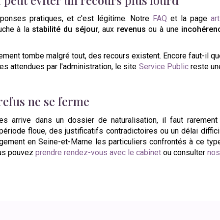
ponses pratiques, et c'est légitime. Notre
FAQ
et la page
ar
uche à la
stabilité du séjour
, aux
revenus
ou à une
incohérenc
ment tombe malgré tout, des recours existent. Encore faut-il que l
es attendues par l'administration, le site
Service Public
reste un
refus ne se ferme
arrive dans un dossier de naturalisation, il faut rarement 
iode floue, des justificatifs contradictoires ou un délai difficil
ement en Seine-et-Marne les particuliers confrontés à ce type d
ous pouvez
prendre rendez-vous avec le cabinet
ou consulter
nos