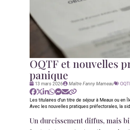
OQTF et nouvelles pra
panique
Date
Publié
Tags
13 mars 2026
Maître Fanny Marneau
OQT
:
par
:
Les titulaires d'un titre de séjour à Meaux ou en
Avec les nouvelles pratiques préfectorales, la sid
Un durcissement diffus, mais bi