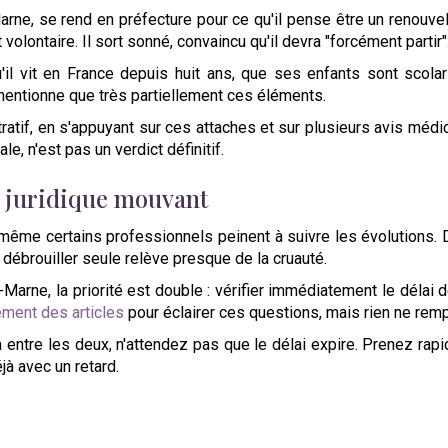
arne, se rend en préfecture pour ce qu'il pense être un renouvel
volontaire. Il sort sonné, convaincu qu'il devra "forcément partir"
vit en France depuis huit ans, que ses enfants sont scolarisés,
mentionne que très partiellement ces éléments.
ratif, en s'appuyant sur ces attaches et sur plusieurs avis médic
, n'est pas un verdict définitif.
s juridique mouvant
 même certains professionnels peinent à suivre les évolutions
se débrouiller seule relève presque de la cruauté.
arne, la priorité est double : vérifier immédiatement le délai d
ement des articles
pour éclairer ces questions, mais rien ne remp
 lien entre les deux, n'attendez pas que le délai expire. Prenez r
à avec un retard.